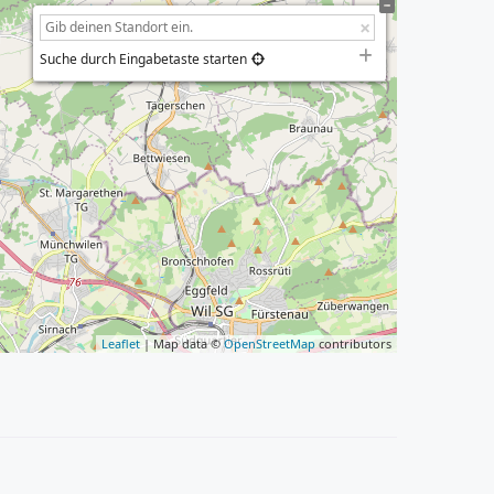
Suche durch Eingabetaste starten
Leaflet
| Map data ©
OpenStreetMap
contributors