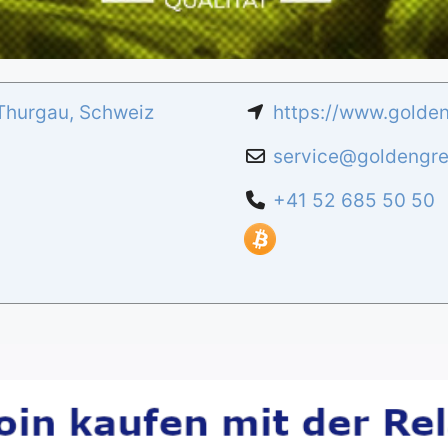
Thurgau
,
Schweiz
https://www.golde
service
@
goldengre
+41 52 685 50 50