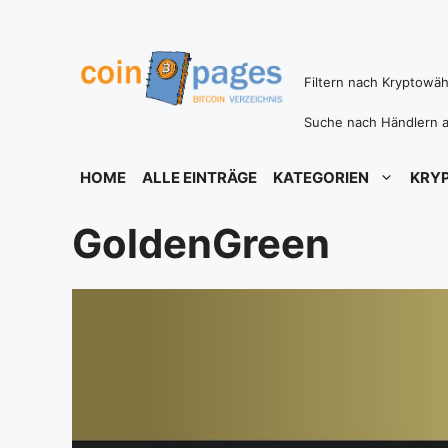
Zum
Inhalt
springen
Filtern nach Kryptowä
Suche nach Händlern a
HOME
ALLE EINTRÄGE
KATEGORIEN
KRY
GoldenGreen