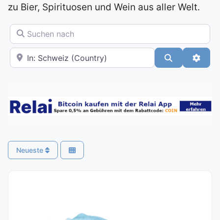
zu Bier, Spirituosen und Wein aus aller Welt.
Suchen nach
In der Nähe
Suchen
Advan
Neueste