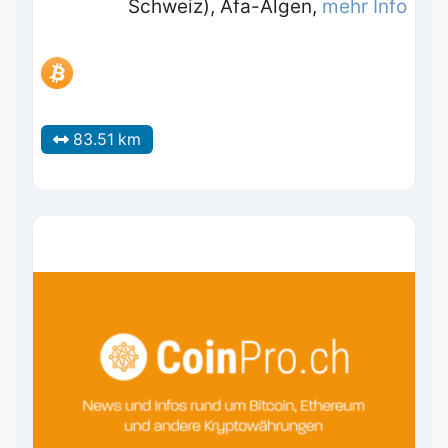
Schweiz), Afa-Algen,
mehr Info
83.51 km