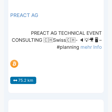
PREACT AG
PREACT AG TECHNICAL EVENT
CONSULTING 🇨🇭Swiss🇨🇭- 🔈💡🎥 🖥 –
#planning
mehr Info
75.2 km