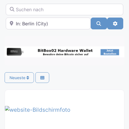
Suchen nach
In der Nähe
Suchen
Advan
Neueste