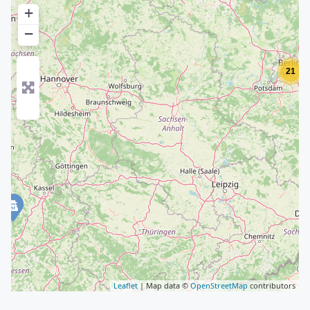
+
−
21
Leaflet
| Map data ©
OpenStreetMap
contributors