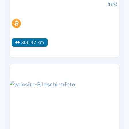
Info
366.42 km