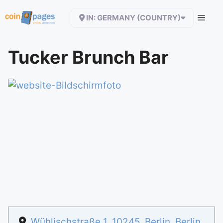
Zum
IN: GERMANY (COUNTRY)
Inhalt
springen
Tucker Brunch Bar
Wühlischstraße 1
,
10245
,
Berlin
,
Berlin
,