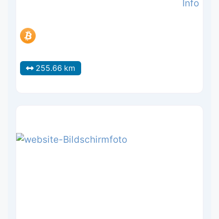
Info
255.66 km