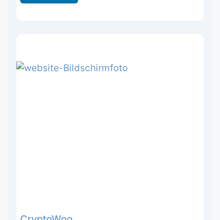
CryptoWoo