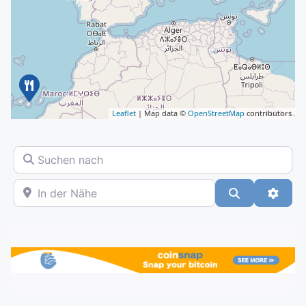
Leaflet
| Map data ©
OpenStreetMap
contributors
Suchen nach
In der Nähe
Suchen
Advan