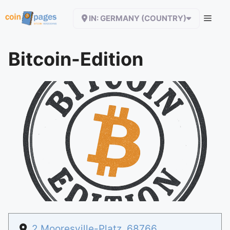
Zum
IN: GERMANY (COUNTRY)
Inhalt
springen
Bitcoin-Edition
2 Mooresville-Platz
,
68766
,