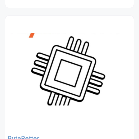
ByteRetter