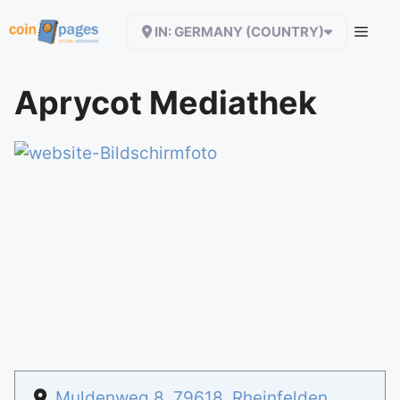
Zum
IN: GERMANY (COUNTRY)
Inhalt
springen
Aprycot Mediathek
Muldenweg 8
,
79618
,
Rheinfelden