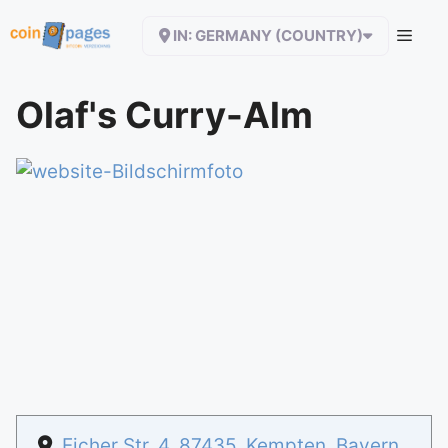
Zum
IN: GERMANY (COUNTRY)
Inhalt
springen
Olaf's Curry-Alm
Eicher Str. 4
,
87435
,
Kempten
,
Bayern
,