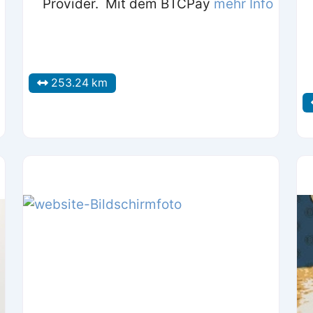
Provider. Mit dem BTCPay
mehr Info
253.24 km