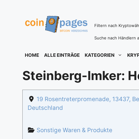
Zum
Inhalt
springen
Filtern nach Kryptowä
Suche nach Händlern a
HOME
ALLE EINTRÄGE
KATEGORIEN
KRY
Steinberg-Imker: H
19 Rosentreterpromenade
,
13437
,
Be
Deutschland
Sonstige Waren & Produkte