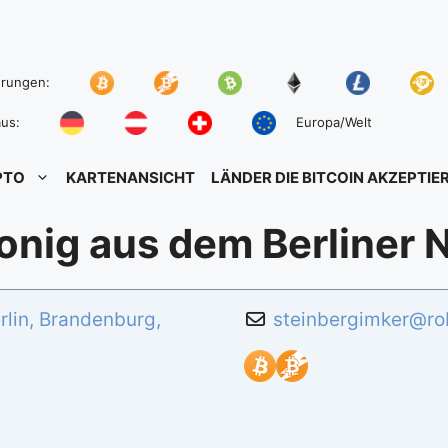
hrungen:
us:
Europa/Welt
PTO
KARTENANSICHT
LÄNDER DIE BITCOIN AKZEPTIE
onig aus dem Berliner 
rlin
,
Brandenburg
,
steinbergimker
@
ro