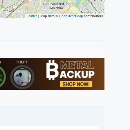
Leaflet
| Map data ©
OpenStreetMap
contributors