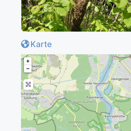
Karte
+
−