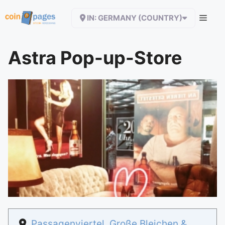
Zum
IN: GERMANY (COUNTRY)
Inhalt
springen
Astra Pop-up-Store
Passagenviertel, Große Bleichen &