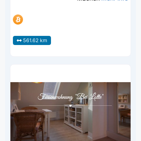
561.62 km