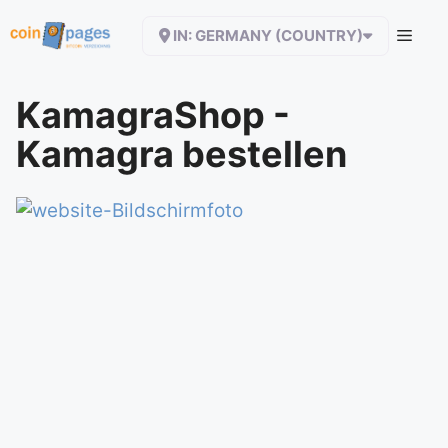
Zum
IN: GERMANY (COUNTRY)
Inhalt
springen
KamagraShop -
Kamagra bestellen