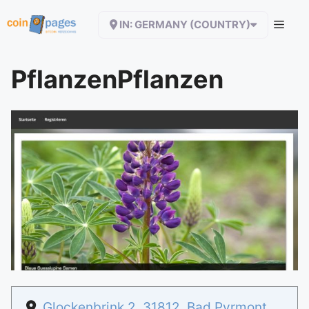
Zum
IN: GERMANY (COUNTRY)
Inhalt
springen
PflanzenPflanzen
Glockenbrink 2
,
31812
,
Bad Pyrmont
,