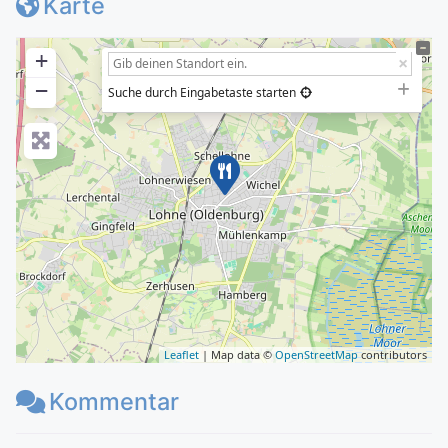
Karte
+
−
Suche durch Eingabetaste starten
Leaflet
| Map data ©
OpenStreetMap
contributors
Kommentar