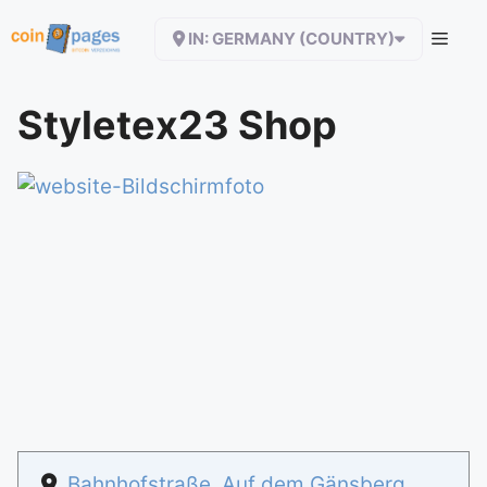
Zum
IN: GERMANY (COUNTRY)
Inhalt
springen
Styletex23 Shop
Bahnhofstraße, Auf dem Gänsberg,