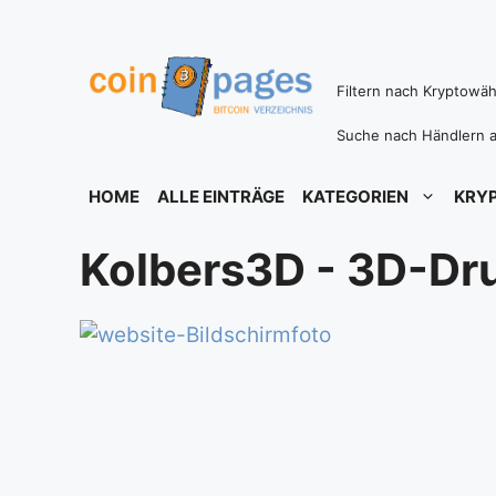
Zum
Inhalt
springen
Filtern nach Kryptowä
Suche nach Händlern a
HOME
ALLE EINTRÄGE
KATEGORIEN
KRY
Kolbers3D - 3D-Dr