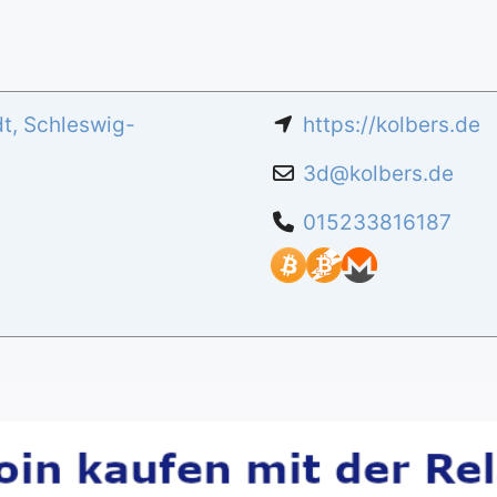
dt
,
Schleswig-
https://kolbers.de
3d
@
kolbers.de
015233816187