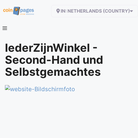
Zum
IN: NETHERLANDS (COUNTRY)
Inhalt
springen
IederZijnWinkel -
Second-Hand und
Selbstgemachtes