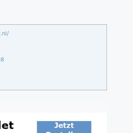
.nl/
08