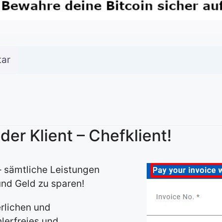
ar
eder Klient – Chefklient!
 – sämtliche Leistungen
und Geld zu sparen!
erlichen und
lerfreies und