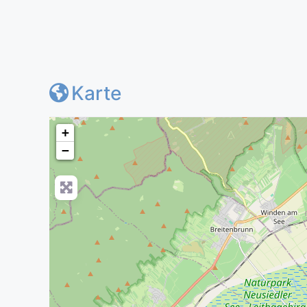
Karte
+
−