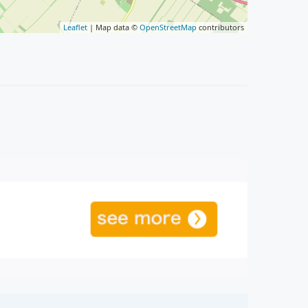
Leaflet
| Map data ©
OpenStreetMap
contributors