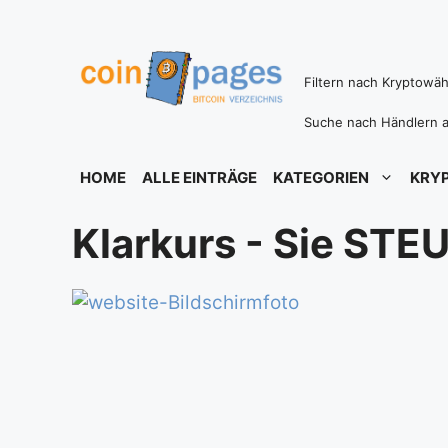
Zum
Inhalt
springen
Filtern nach Kryptowä
Suche nach Händlern a
HOME
ALLE EINTRÄGE
KATEGORIEN
KRY
Klarkurs - Sie STE