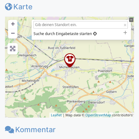
Karte
+
−
Suche durch Eingabetaste starten
Leaflet
| Map data ©
OpenStreetMap
contributors
Kommentar