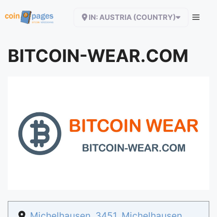
Zum
IN: AUSTRIA (COUNTRY)
Inhalt
springen
BITCOIN-WEAR.COM
Michelhausen
,
3451
,
Michelhausen
,