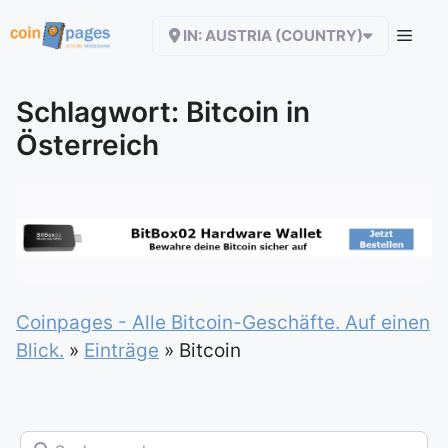
Zum
IN: AUSTRIA (COUNTRY)
Inhalt
springen
Schlagwort: Bitcoin in
Österreich
Coinpages - Alle Bitcoin-Geschäfte. Auf einen
Blick.
»
Einträge
»
Bitcoin
Suchen nach