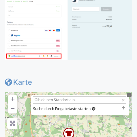
Karte
+
−
Suche durch Eingabetaste starten