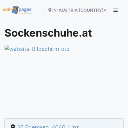
Zum
IN: AUSTRIA (COUNTRY)
Inhalt
springen
Sockenschuhe.at
16 Erlenweg
,
4040
,
Linz
,