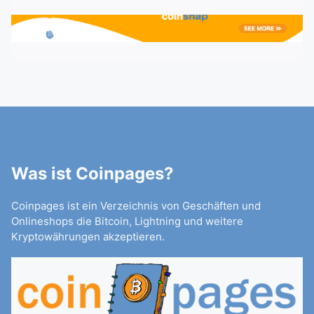
Was ist Coinpages?
Coinpages ist ein Verzeichnis von Geschäften und
Onlineshops die Bitcoin, Lightning und weitere
Kryptowährungen akzeptieren.