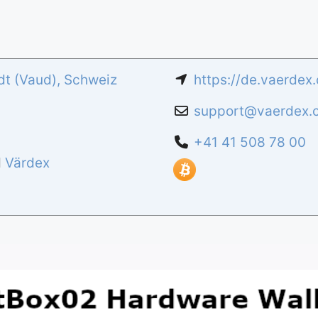
t (Vaud)
,
Schweiz
https://de.vaerdex.
support
@
vaerdex.
+41 41 508 78 00
d
Värdex