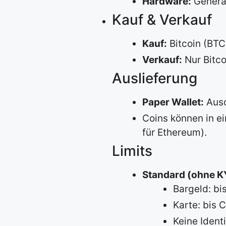
Hardware:
Genera
Kauf & Verkauf
Kauf:
Bitcoin (BTC
Verkauf:
Nur Bitco
Auslieferung
Paper Wallet:
Ausd
Coins können in ei
für Ethereum).
Limits
Standard (ohne K
Bargeld: bi
Karte: bis 
Keine Ident