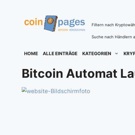
Zum
Inhalt
springen
Filtern nach Kryptowä
Suche nach Händlern a
HOME
ALLE EINTRÄGE
KATEGORIEN
KRY
Bitcoin Automat L