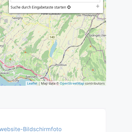
Suche durch Eingabetaste starten
Leaflet
| Map data ©
OpenStreetMap
contributors