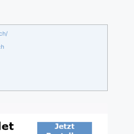
ch/
ch