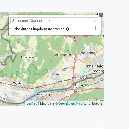
Suche durch Eingabetaste starten
Leaflet
| Map data ©
OpenStreetMap
contributors