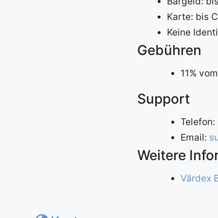
Bargeld: bi
Karte: bis 
Keine Ident
Gebühren
11% vom
Support
Telefon:
Email:
s
Weitere Inf
Värdex 