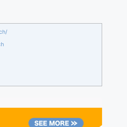
ch/
ch