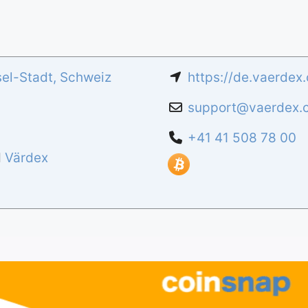
el-Stadt
,
Schweiz
https://de.vaerdex.
support
@
vaerdex.
+41 41 508 78 00
d
Värdex