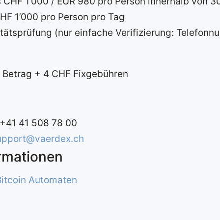
s CHF 1’000 / EUR 980 pro Person innerhalb von 3
CHF 1’000 pro Person pro Tag
itätsprüfung (nur einfache Verifizierung: Telefon
 Betrag + 4 CHF Fixgebühren
 +41 41 508 78 00
upport@vaerdex.ch
ormationen
Bitcoin Automaten