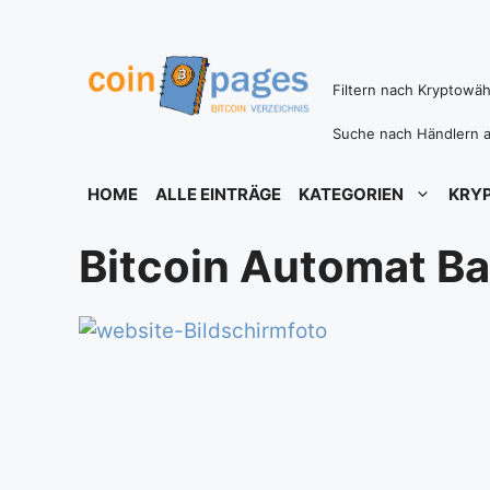
Zum
Inhalt
springen
Filtern nach Kryptowä
Suche nach Händlern a
HOME
ALLE EINTRÄGE
KATEGORIEN
KRY
Bitcoin Automat Ba