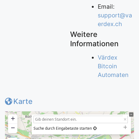
Email:
support@va
erdex.ch
Weitere
Informationen
Värdex
Bitcoin
Automaten
Karte
+
−
Suche durch Eingabetaste starten