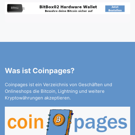
Was ist Coinpages?
Coinpages ist ein Verzeichnis von Geschäften und
Onlineshops die Bitcoin, Lightning und weitere
Kryptowährungen akzeptieren.