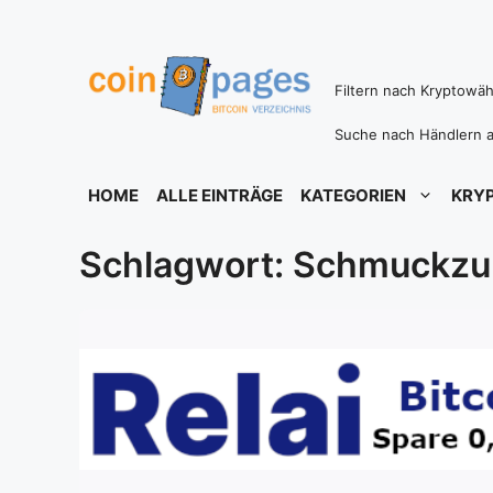
Zum
Inhalt
springen
Filtern nach Kryptowä
Suche nach Händlern a
HOME
ALLE EINTRÄGE
KATEGORIEN
KRY
Schlagwort: Schmuckzu