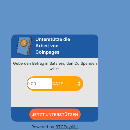
Unterstütze die
Arbeit von
Coinpages
Gebe den Betrag in Sats ein, den Du Spenden
willst.
JETZT UNTERSTÜTZEN
Powered by
BTCPayWall