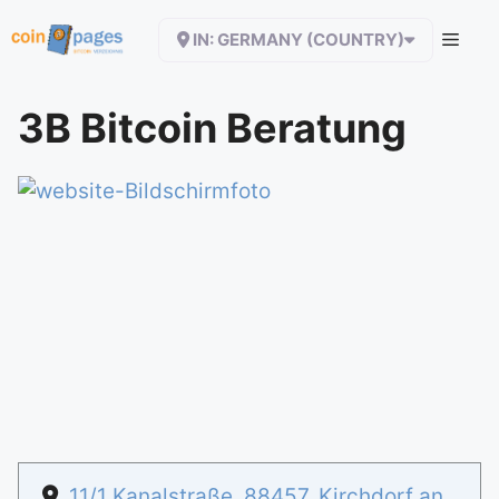
Zum
IN: GERMANY (COUNTRY)
Inhalt
springen
3B Bitcoin Beratung
11/1 Kanalstraße
,
88457
,
Kirchdorf an