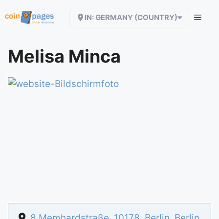
Zum
IN: GERMANY (COUNTRY)
Inhalt
springen
Melisa Minca
8 Memhardstraße
,
10178
,
Berlin
,
Berlin
,