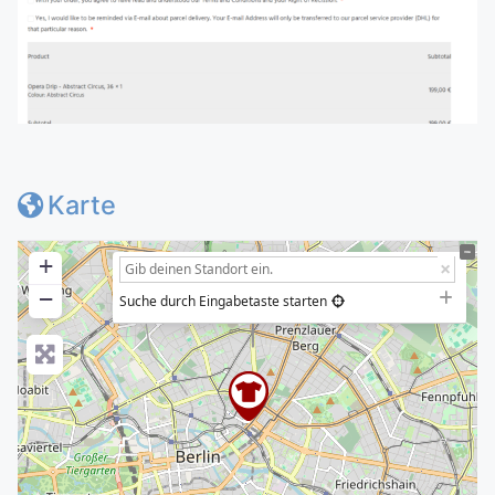
Karte
+
−
Suche durch Eingabetaste starten