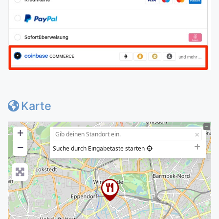
Karte
+
−
Suche durch Eingabetaste starten