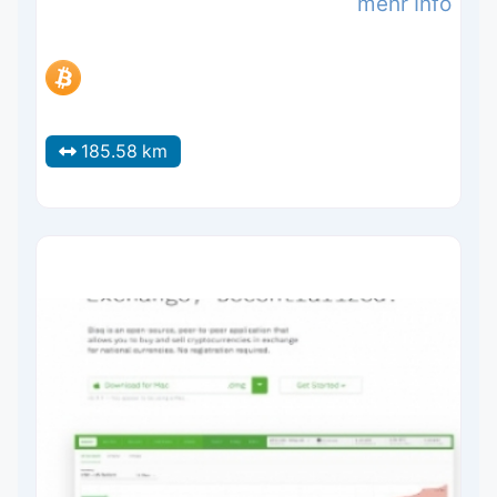
mehr Info
185.58 km