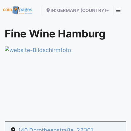
Zum
IN: GERMANY (COUNTRY)
Inhalt
springen
Fine Wine Hamburg
140 Dorotheenstraße
,
22301
,