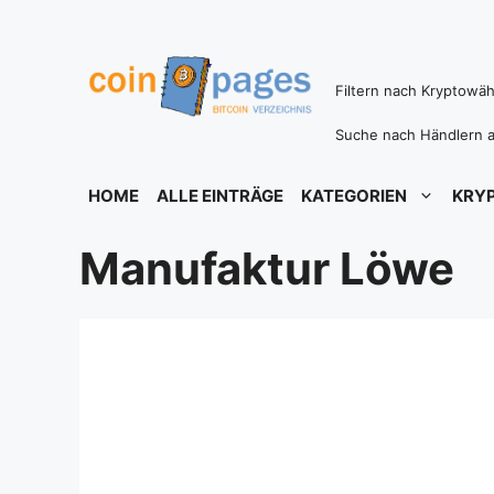
Zum
Inhalt
springen
Filtern nach Kryptowä
Suche nach Händlern a
HOME
ALLE EINTRÄGE
KATEGORIEN
KRY
Manufaktur Löwe