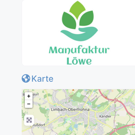
Karte
+
−