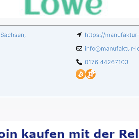
,
Sachsen
,
https://manufaktur
info
@
manufaktur-l
‭0176 44267103‬