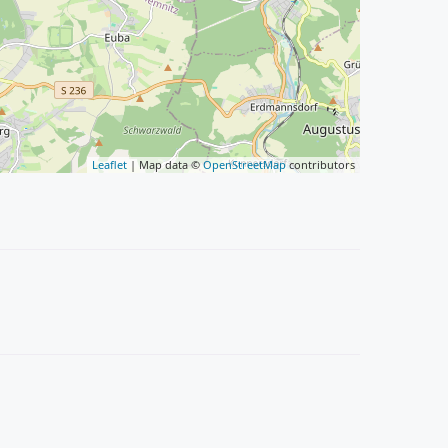
Leaflet
| Map data ©
OpenStreetMap
contributors