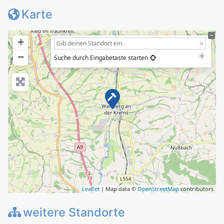
Karte
+
−
Suche durch Eingabetaste starten
Leaflet
| Map data ©
OpenStreetMap
contributors
weitere Standorte