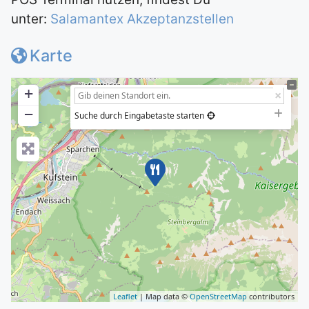
unter:
Salamantex Akzeptanzstellen
Karte
+
−
Suche durch Eingabetaste starten
Leaflet
| Map data ©
OpenStreetMap
contributors