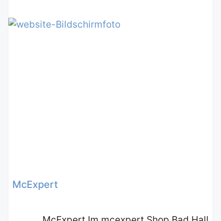
McExpert
McExpert Im mcexpert Shop Bad Hall