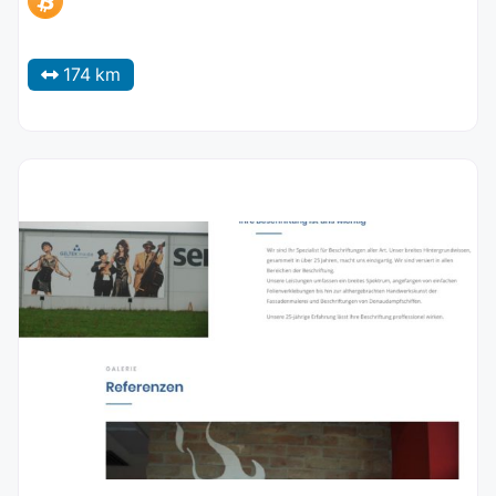
174 km