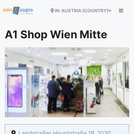
Zum
IN: AUSTRIA (COUNTRY)
Inhalt
springen
A1 Shop Wien Mitte
Landstraßer Hauptstraße 1B
,
1030
,