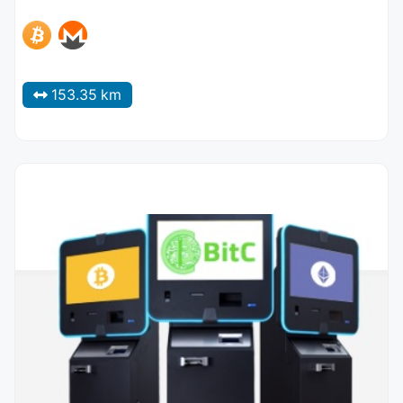
153.35 km