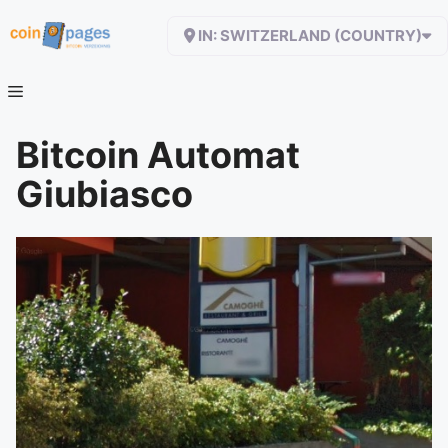
Zum
IN: SWITZERLAND (COUNTRY)
Inhalt
springen
Bitcoin Automat
Giubiasco