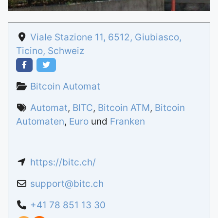
Viale Stazione 11
,
6512
,
Giubiasco
,
Ticino
,
Schweiz
Bitcoin Automat
Automat
,
BITC
,
Bitcoin ATM
,
Bitcoin
Automaten
,
Euro
und
Franken
https://bitc.ch/
support
@
bitc.ch
+41 78 851 13 30