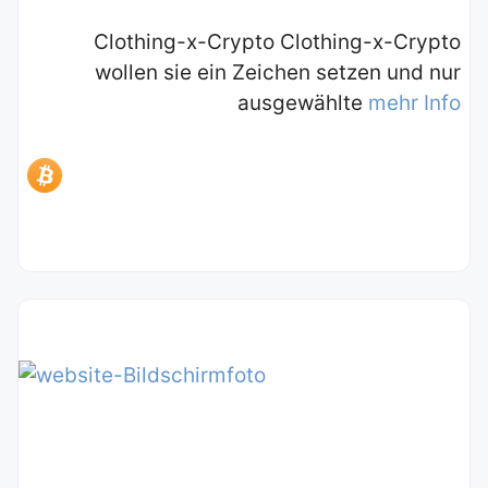
Clothing-x-Crypto Clothing-x-Crypto
wollen sie ein Zeichen setzen und nur
ausgewählte
mehr Info