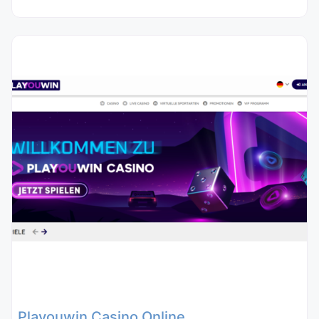
Playouwin Casino Online