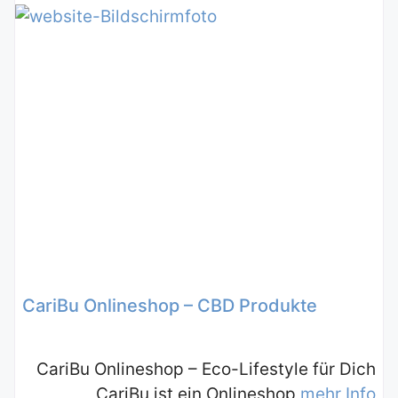
CariBu Onlineshop – CBD Produkte
CariBu Onlineshop – Eco-Lifestyle für Dich
CariBu ist ein Onlineshop
mehr Info