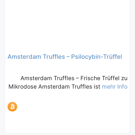
Amsterdam Truffles – Psilocybin-Trüffel
Amsterdam Truffles – Frische Trüffel zu
Mikrodose Amsterdam Truffles ist
mehr Info