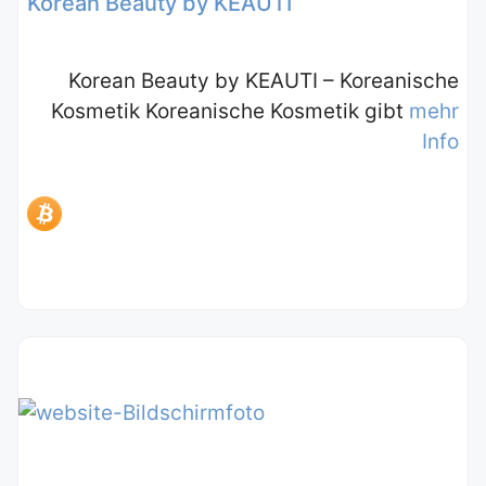
Korean Beauty by KEAUTI
Korean Beauty by KEAUTI – Koreanische
Kosmetik Koreanische Kosmetik gibt
mehr
Info