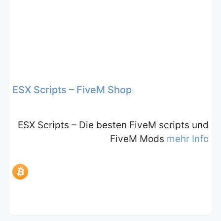
ESX Scripts – FiveM Shop
ESX Scripts – Die besten FiveM scripts und
FiveM Mods
mehr Info