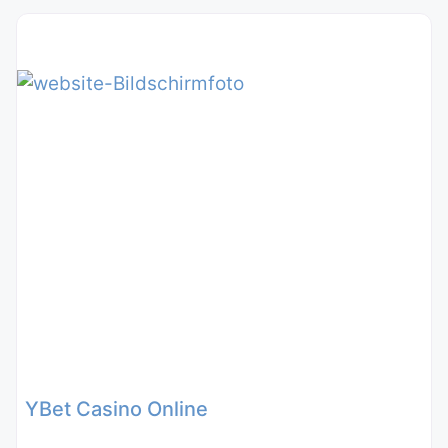
YBet Casino Online