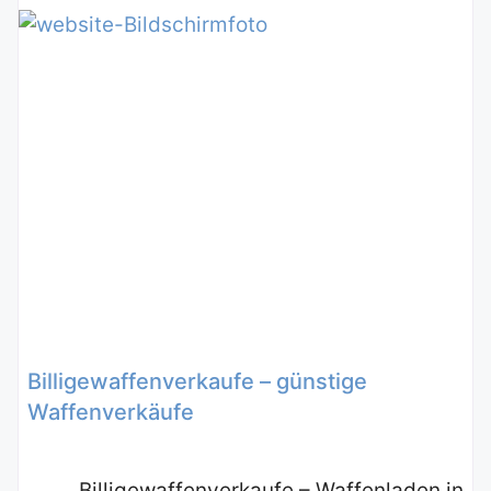
Billigewaffenverkaufe – günstige
Waffenverkäufe
Billigewaffenverkaufe – Waffenladen in