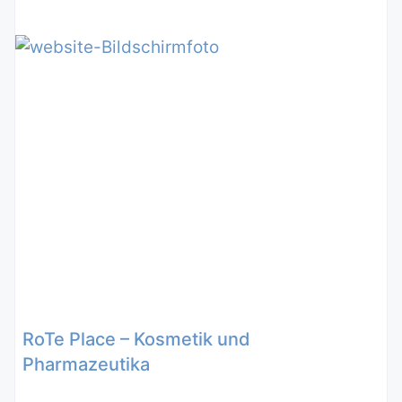
RoTe Place – Kosmetik und
Pharmazeutika