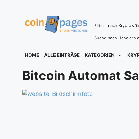
Zum
Inhalt
springen
Filtern nach Kryptowä
Suche nach Händlern a
HOME
ALLE EINTRÄGE
KATEGORIEN
KRY
Bitcoin Automat Sa