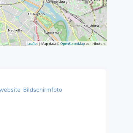
Leaflet
| Map data ©
OpenStreetMap
contributors