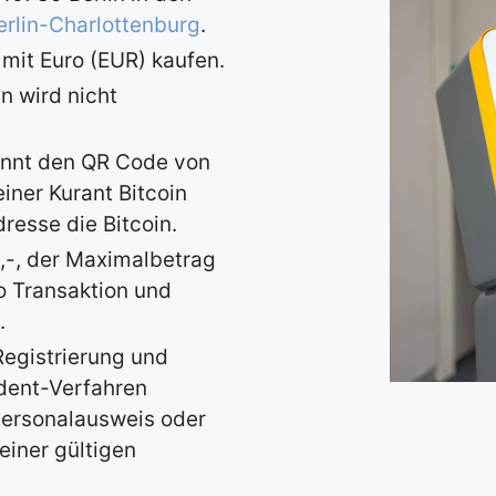
erlin-Charlottenburg
.
 mit Euro (EUR) kaufen.
n wird nicht
annt den QR Code von
iner Kurant Bitcoin
resse die Bitcoin.
0,-, der Maximalbetrag
o Transaktion und
.
Registrierung und
Ident-Verfahren
Personalausweis oder
einer gültigen