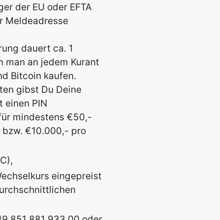
rger der EU oder EFTA
er Meldeadresse
rung dauert ca. 1
n man an jedem Kurant
d Bitcoin kaufen.
ten gibst Du Deine
 einen PIN
für mindestens €50,-
 bzw. €10.000,- pro
C),
echselkurs eingepreist
urchschnittlichen
+49 851 881 933 00 oder