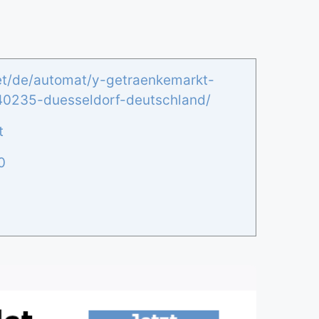
net/de/automat/y-getraenkemarkt-
40235-duesseldorf-deutschland/
t
0