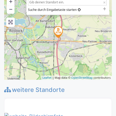
+
−
Suche durch Eingabetaste starten
Leaflet
| Map data ©
OpenStreetMap
contributors
weitere Standorte