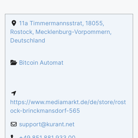
11a Timmermannsstrat
,
18055
,
Rostock
,
Mecklenburg-Vorpommern
,
Deutschland
Bitcoin Automat
https://www.mediamarkt.de/de/store/rost
ock-brinckmansdorf-565
support
@
kurant.net
+49 851 881 933 00