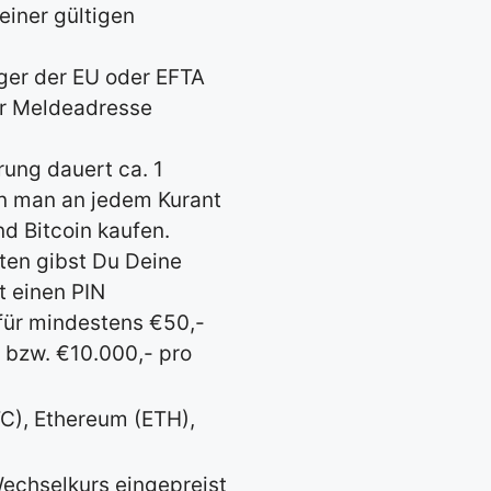
einer gültigen
rger der EU oder EFTA
er Meldeadresse
rung dauert ca. 1
n man an jedem Kurant
d Bitcoin kaufen.
ten gibst Du Deine
 einen PIN
für mindestens €50,-
 bzw. €10.000,- pro
C), Ethereum (ETH),
echselkurs eingepreist