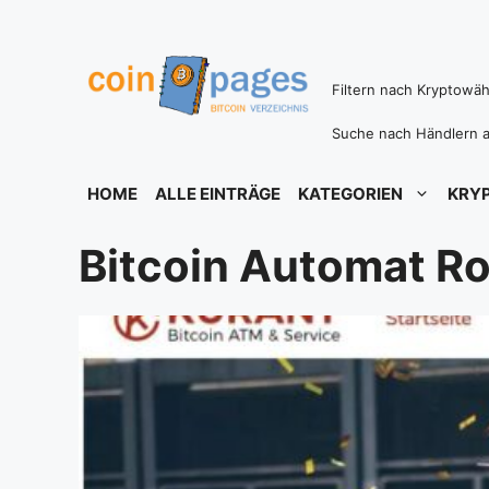
Zum
Inhalt
springen
Filtern nach Kryptowä
Suche nach Händlern a
HOME
ALLE EINTRÄGE
KATEGORIEN
KRY
Bitcoin Automat R