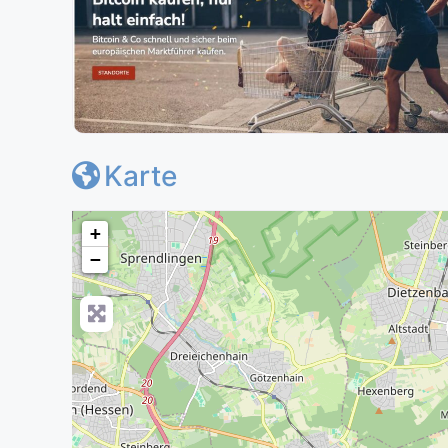
Karte
+
−