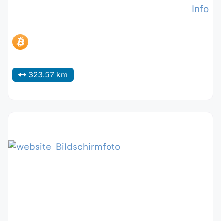
Info
323.57 km