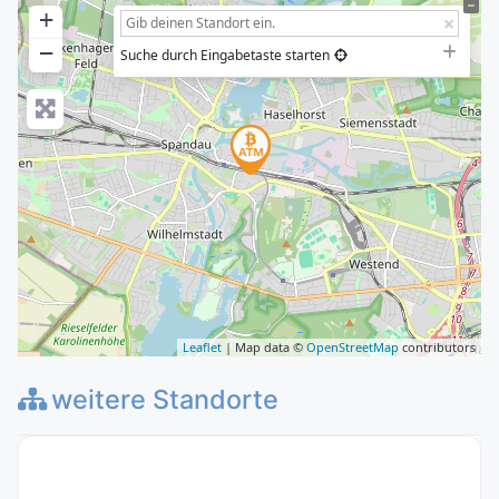
+
−
Suche durch Eingabetaste starten
Leaflet
| Map data ©
OpenStreetMap
contributors
weitere Standorte