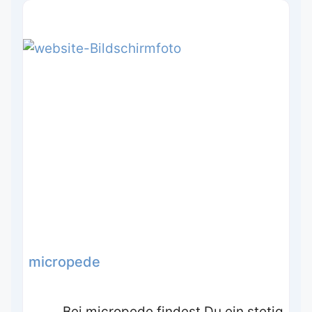
micropede
Bei micropede findest Du ein stetig