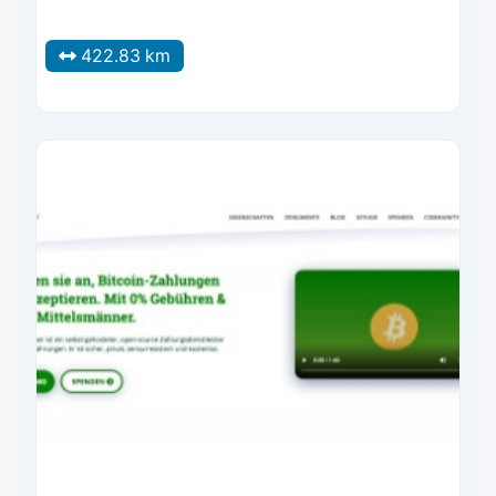
422.83 km