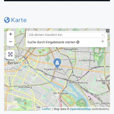
Karte
+
−
Suche durch Eingabetaste starten
Leaflet
| Map data ©
OpenStreetMap
contributors