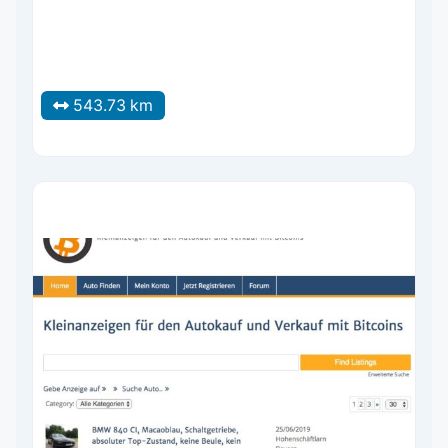
543.73 km