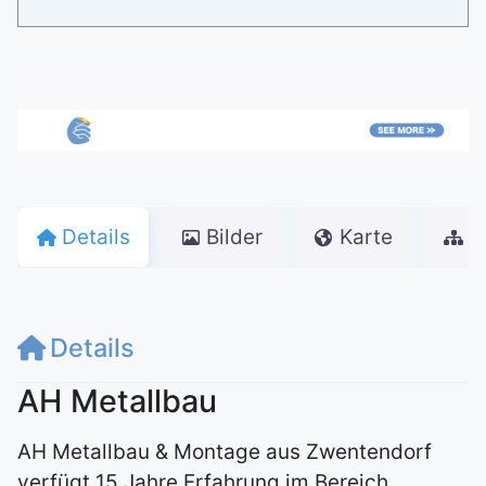
Details
Bilder
Karte
w
Details
AH Metallbau
AH Metallbau & Montage aus Zwentendorf
verfügt 15 Jahre Erfahrung im Bereich