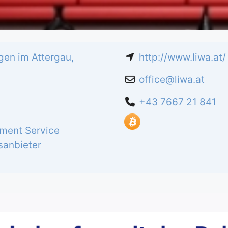
gen im Attergau
,
http://www.liwa.at/
office
@
liwa.at
+43 7667 21 841
ment Service
sanbieter