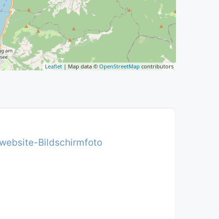
Leaflet
| Map data ©
OpenStreetMap
contributors