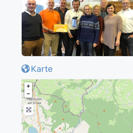
liwa
Karte
+
−