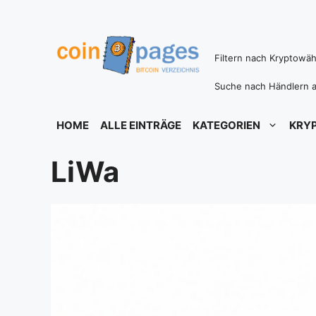
Zum
Inhalt
springen
Filtern nach Kryptowä
Suche nach Händlern a
HOME
ALLE EINTRÄGE
KATEGORIEN
KRY
LiWa