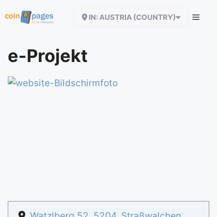
Zum
IN: AUSTRIA (COUNTRY)
Inhalt
springen
e-Projekt
Watzlberg 52
,
5204
,
Straßwalchen
,