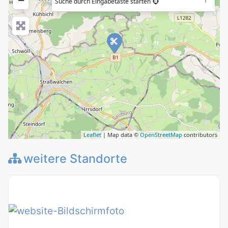
−
Suche durch Eingabetaste starten
Leaflet
| Map data ©
OpenStreetMap
contributors
weitere Standorte