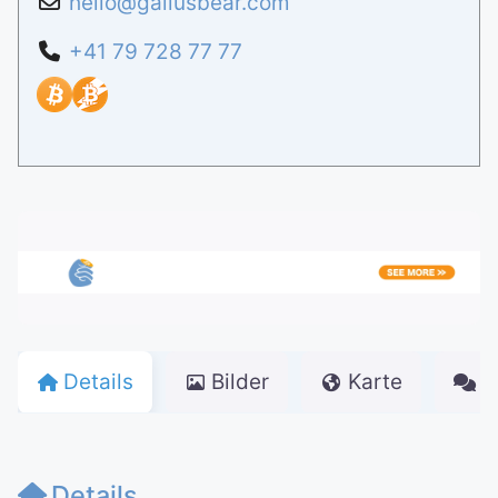
hello
@
gallusbear.com
+41 79 728 77 77
Details
Bilder
Karte
K
Details