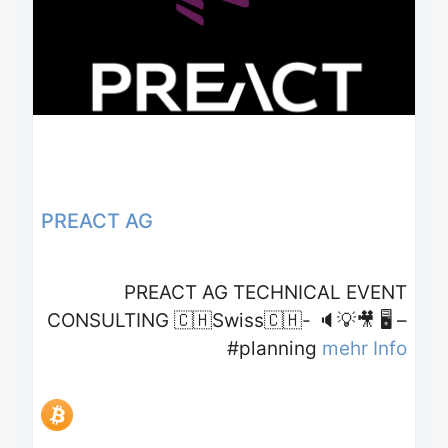
PREACT AG
PREACT AG TECHNICAL EVENT
CONSULTING 🇨🇭Swiss🇨🇭- 🔈💡🎥 🖥 –
#planning
mehr Info