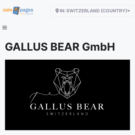
Zum
IN: SWITZERLAND (COUNTRY)
Inhalt
springen
GALLUS BEAR GmbH