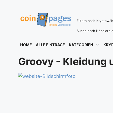
Zum
Inhalt
springen
Filtern nach Kryptowä
Suche nach Händlern a
HOME
ALLE EINTRÄGE
KATEGORIEN
KRY
Groovy - Kleidung 