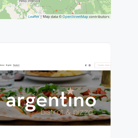
Leaflet
| Map data ©
OpenStreetMap
contributors