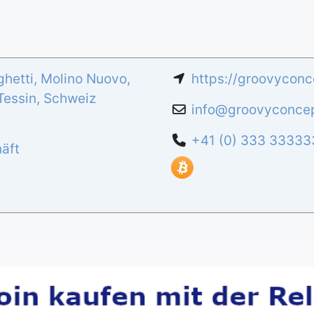
hetti, Molino Nuovo,
https://groovycon
Tessin
,
Schweiz
info
@
groovyconce
+41 (0) 333 33333
äft