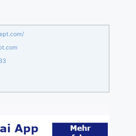
cept.com/
pt.com
33