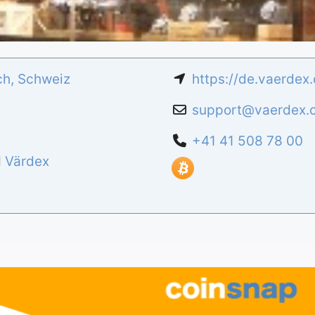
ch
,
Schweiz
https://de.vaerdex.
support
@
vaerdex.
+41 41 508 78 00
d
Värdex