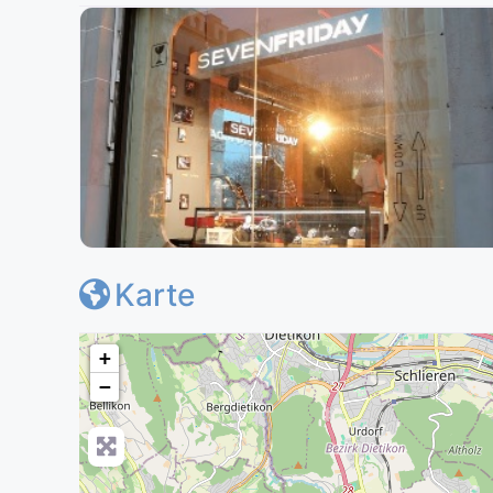
Karte
+
−