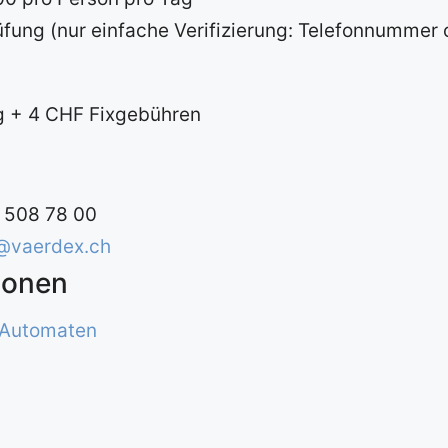
üfung (nur einfache Verifizierung: Telefonnummer
g + 4 CHF Fixgebühren
1 508 78 00
@vaerdex.ch
ionen
 Automaten