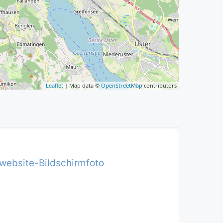
Leaflet
| Map data ©
OpenStreetMap
contributors