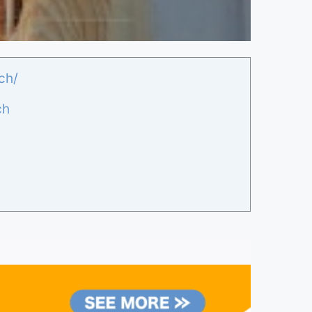
ch/
ch