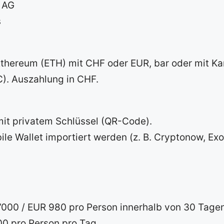
 AG
s
Ethereum (ETH) mit CHF oder EUR, bar oder mit Ka
C). Auszahlung in CHF.
it privatem Schlüssel (QR-Code).
le Wallet importiert werden (z. B. Cryptonow, Exod
1’000 / EUR 980 pro Person innerhalb von 30 Tage
00 pro Person pro Tag