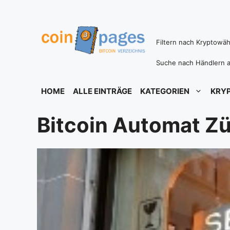
Zum
Inhalt
springen
Filtern nach Kryptowä
Suche nach Händlern a
HOME
ALLE EINTRÄGE
KATEGORIEN
KRY
Bitcoin Automat Zü