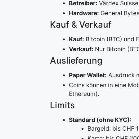
Betreiber:
Värdex Suisse
Hardware:
General Byte
Kauf & Verkauf
Kauf:
Bitcoin (BTC) und 
Verkauf:
Nur Bitcoin (BT
Auslieferung
Paper Wallet:
Ausdruck m
Coins können in eine Mobi
Ethereum).
Limits
Standard (ohne KYC):
Bargeld: bis CHF 
Karte: bis CHF 1’0